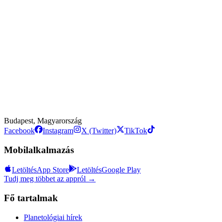
Budapest, Magyarország
Facebook
Instagram
X (Twitter)
TikTok
Mobilalkalmazás
Letöltés
App Store
Letöltés
Google Play
Tudj meg többet az appról →
Fő tartalmak
Planetológiai hírek