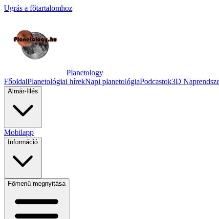
Ugrás a főtartalomhoz
Planetology
Főoldal
Planetológiai hírek
Napi planetológia
Podcastok
3D Naprendsze
Almár-Illés
Mobilapp
Információ
Főmenü megnyitása