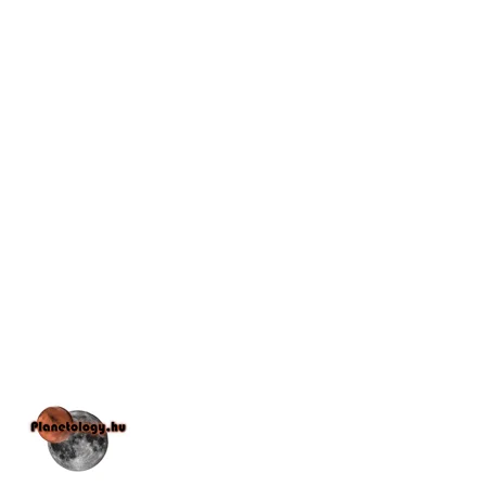
📅
Legújabb elől