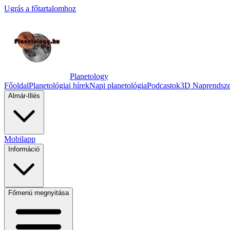
Ugrás a főtartalomhoz
Planetology
Főoldal
Planetológiai hírek
Napi planetológia
Podcastok
3D Naprendsze
Almár-Illés
Mobilapp
Információ
Főmenü megnyitása