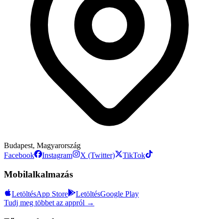
Budapest, Magyarország
Facebook
Instagram
X (Twitter)
TikTok
Mobilalkalmazás
Letöltés
App Store
Letöltés
Google Play
Tudj meg többet az appról →