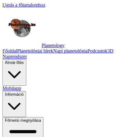
Ugrás a főtartalomhoz
Planetology
Főoldal
Planetológiai hírek
Napi planetológia
Podcastok
3D
Naprendszer
Almár-Illés
Mobilapp
Információ
Főmenü megnyitása