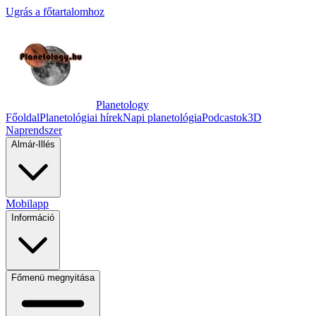
Ugrás a főtartalomhoz
Planetology
Főoldal
Planetológiai hírek
Napi planetológia
Podcastok
3D
Naprendszer
Almár-Illés
Mobilapp
Információ
Főmenü megnyitása