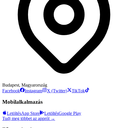
Budapest, Magyarország
Facebook
Instagram
X (Twitter)
TikTok
Mobilalkalmazás
Letöltés
App Store
Letöltés
Google Play
Tudj meg többet az appról →